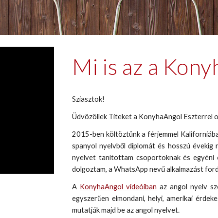
Mi is az a Kon
Sziasztok!
Üdvözöllek Titeket a KonyhaAngol Eszterrel o
2015-ben költöztünk a férjemmel Kaliforniába
spanyol nyelvből diplomát és hosszú évekig 
nyelvet tanítottam csoportoknak és egyéni 
dolgoztam, a WhatsApp nevű alkalmazást ford
A
KonyhaAngol videóiban
az angol nyelv sz
egyszerűen elmondani, helyi, amerikai érdeke
mutatják majd be az angol nyelvet.