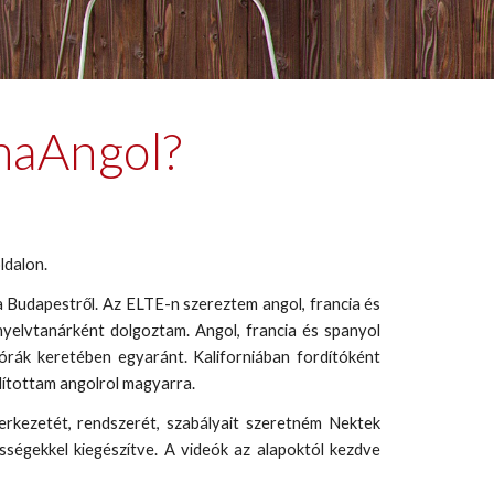
yhaAngol?
ldalon.
 Budapestről. Az ELTE-n szereztem angol, francia és
nyelvtanárként dolgoztam. Angol, francia és spanyol
órák keretében egyaránt. Kaliforniában fordítóként
ítottam angolrol magyarra.
erkezetét, rendszerét, szabályait szeretném Nektek
sségekkel kiegészítve. A videók az alapoktól kezdve