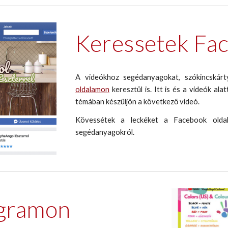
Keressetek Fa
A videókhoz segédanyagokat, szókincskárty
oldalamon
keresztül is. Itt is és a videók al
témában készüljön a következő videó.
Kövessétek a leckéket a Facebook oldal
segédanyagokról.
agramon