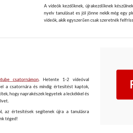
A videók kezdőknek, újrakezdőknek készülnek
nyelv tanulásat es jól jönne nekik még egy 
videók, akik egyszerűen csak szeretnék felfriss
utube csatornámon
. Hetente 1-2 videóval
el a csatornára és mindig értesítést kaptok,
etitek, hogy naprakészek legyetek a leckékkel és
lvet.
l, az értesítések segítenek újra a tanulásra
unk téged!