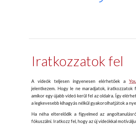
Iratkozzatok fel
A videók teljesen ingyenesen elérhetőek a
Yo
jelentkezem. Hogy le ne maradjatok, iratkozzatok f
amikor egy újabb videó kerül fel az oldalra. Így elérh
a legkevesebb kihagyás nélkül gyakorolhatjátok a nye
Ha néha elterelődik a figyelmed az angoltanulásró
fókuszálni. Iratkozz fel, hogy az új videókkal motiválj